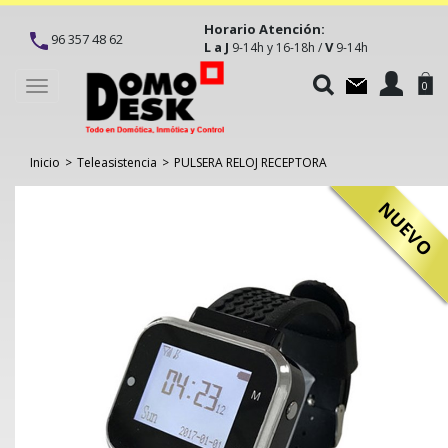
Horario Atención:
96 357 48 62
L a J
V
9-14h y 16-18h /
9-14h
Toggle
0
navigation
Inicio
>
Teleasistencia
>
PULSERA RELOJ RECEPTORA
NUEVO