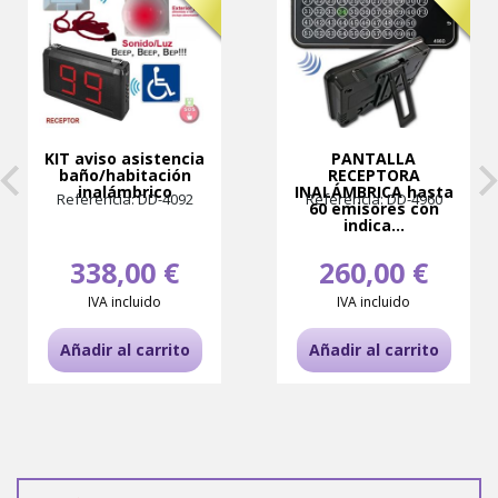
KIT aviso asistencia
PANTALLA
baño/habitación
RECEPTORA
inalámbrico
INALÁMBRICA hasta
Referencia: DD-4092
Referencia: DD-4960
60 emisores con
indica...
338,00 €
260,00 €
IVA incluido
IVA incluido
Añadir al carrito
Añadir al carrito