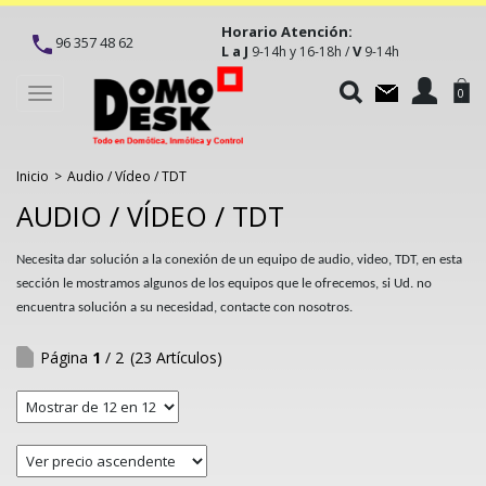
Horario Atención:
96 357 48 62
L a J
V
9-14h y 16-18h /
9-14h
Toggle
0
navigation
Inicio
>
Audio / Vídeo / TDT
AUDIO / VÍDEO / TDT
Necesita dar solución a la conexión de un equipo de audio, video, TDT, en esta
sección le mostramos algunos de los equipos que le ofrecemos, si Ud. no
encuentra solución a su necesidad, contacte con nosotros.
Página
1
/ 2
(23 Artículos)