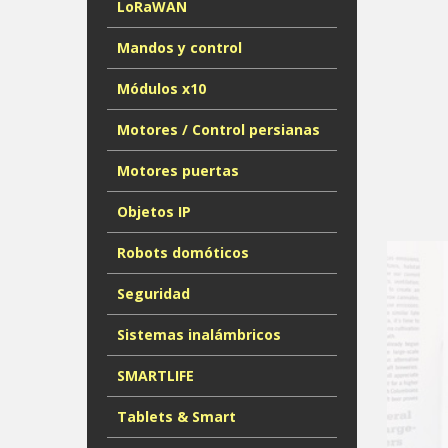
LoRaWAN
Mandos y control
Módulos x10
Motores / Control persianas
Motores puertas
Objetos IP
Robots domóticos
Seguridad
Sistemas inalámbricos
SMARTLIFE
Tablets & Smart