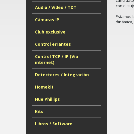
candidato
con el su
Audio / Vídeo / TDT
Estamos b
Cámaras IP
dinámica,
Club exclusive
Control errantes
Control TCP / IP (Vía
internet)
Detectores / Integración
Homekit
Hue Phillips
Kits
Libros / Software