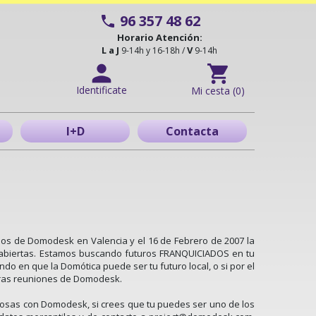
96 357 48 62
Horario Atención:
L a J
V
9-14h y 16-18h /
9-14h
Identificate
Mi cesta (0)
I+D
Contacta
iados de Domodesk en Valencia y el 16 de Febrero de 2007 la
s abiertas. Estamos buscando futuros FRANQUICIADOS en tu
 en que la Domótica puede ser tu futuro local, o si por el
turas reuniones de Domodesk.
 cosas con Domodesk, si crees que tu puedes ser uno de los