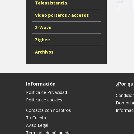
Teleasistencia
Video porteros / accesos
Z-Wave
Zigbee
Archivos
Información
¿Por q
Política de Privacidad
Condicio
Política de cookies
Domoti
Contacta con nosotros
Informaci
Tu Cuenta
Aviso Legal
Términos de búsqueda