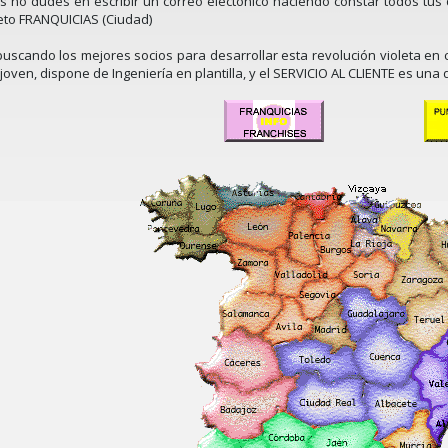
s no dudes en escribir un correo electónico haciendo constar todos tus
jeto FRANQUICIAS (Ciudad)
uscando los mejores socios para desarrollar esta revolución violeta e
 joven, dispone de Ingeniería en plantilla, y el SERVICIO AL CLIENTE es 