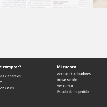
ué comprar?
Mi cuenta
Acceso Distribuidores
nes Generales
Iniciar sesión
um
Ver carrito
ón Osiris
Estado de mi pedido