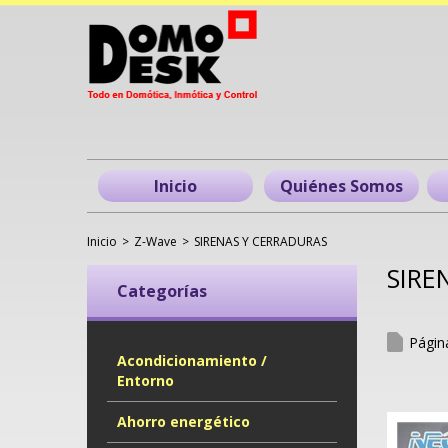
Inicio
Quiénes Somos
Inicio
>
Z-Wave
>
SIRENAS Y CERRADURAS
SIRE
Categorías
Pági
Acondicionamiento /
Entorno
Ahorro energético