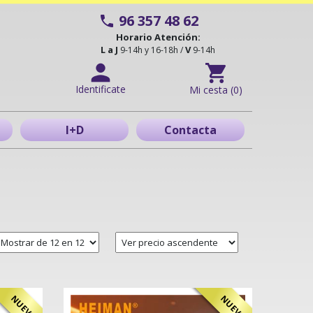
96 357 48 62
Horario Atención:
L a J
V
9-14h y 16-18h /
9-14h
Identificate
Mi cesta (0)
I+D
Contacta
NUEVO
NUEVO