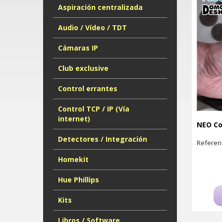
Aspiración centralizada
Audio / Vídeo / TDT
Cámaras IP
Club exclusive
Control errantes
Control TCP / IP (Vía
internet)
NEO Co
Detectores / Integración
Referen
Homekit
Hue Phillips
Kits
Libros / Software