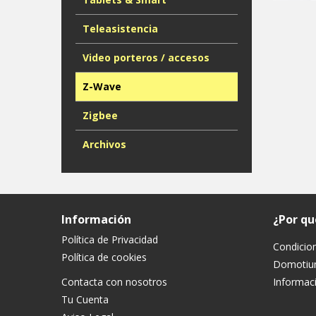
Teleasistencia
Video porteros / accesos
Z-Wave
Zigbee
Archivos
Información
¿Por q
Política de Privacidad
Condicio
Política de cookies
Domoti
Contacta con nosotros
Informaci
Tu Cuenta