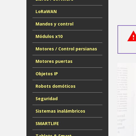
LoRaWAN
Mandos y control
Módulos x10
Motores / Control persianas
Motores puertas
Objetos IP
Robots domóticos
Seguridad
Sistemas inalámbricos
SMARTLIFE
Tablets & Smart