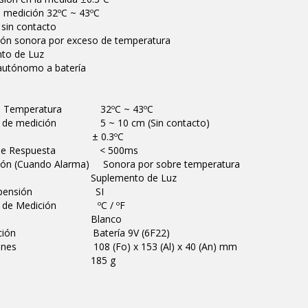
 medición 32ºC ~ 43ºC
 sin contacto
ción sonora por exceso de temperatura
to de Luz
autónomo a batería
de Temperatura 32ºC ~ 43ºC
ia de medición 5 ~ 10 cm (Sin contacto)
isión ± 0.3ºC
 de Respuesta < 500ms
ción (Cuando Alarma) Sonora por sobre temperatura
s Suplemento de Luz
suspensión SI
s de Medición ºC / ºF
kligh Blanco
ntación Batería 9V (6F22)
iones 108 (Fo) x 153 (Al) x 40 (An) mm
so 185 g