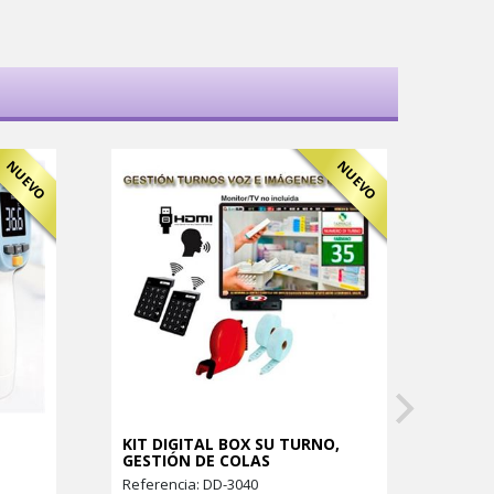
NUEVO
NUEVO
KIT DIGITAL BOX SU TURNO,
Sist
GESTIÓN DE COLAS
Temp
Referencia: DD-3040
Refer