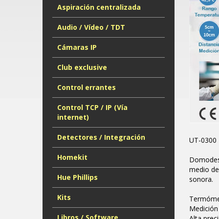
Aspiración centralizada
Audio / Vídeo / TDT
Cámaras IP
Club exclusive
Control errantes
Control TCP / IP (Vía
internet)
Detectores / Integración
UT-0300 
Homekit
Domodesk 
medio de 
Hue Phillips
sonora.
Kits
Termómet
Medición
Libros / Software
Alta prec