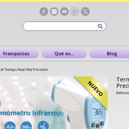
Franquicias
Qué es...
Blog
l Tiempo Real Alta Precisión
Term
NUEVO
Prec
Referen