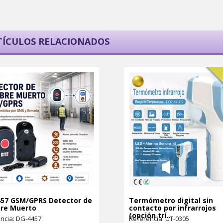
TÍCULOS RELACIONADOS
57 GSM/GPRS Detector de
Termómetro digital sin
re Muerto
contacto por infrarrojos
(opción trí...
ncia: DG-4457
Referencia: UT-0305