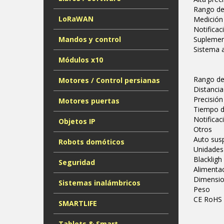
Rango de
LoRaWAN
Medición
Notifica
Mandos y control
Suplemen
Sistema 
Módulos x10
Rango 
Motores / Control persianas
Distanc
Prec
Motores puertas
Tiempo
Notifica
Objetos IP
Otro
Auto 
Robots domóticos
Unidade
Blac
Seguridad
Alime
Dimens
Sistemas inalámbricos
Pe
CE RoHS
SMARTLIFE
Tablets & Smart