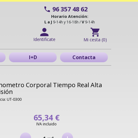
96 357 48 62
Horario Atención:
L a J
V
9-14h y 16-18h /
9-14h
Identificate
Mi cesta (0)
I+D
Contacta
ometro Corporal Tiempo Real Alta
isión
cia: UT-0300
65,34 €
IVA incluido
-