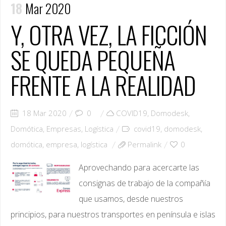
18
Mar 2020
Y, OTRA VEZ, LA FICCIÓN
SE QUEDA PEQUEÑA
FRENTE A LA REALIDAD
18 Mar 2020
0
COVID19
,
Domodesk
,
Domótica
,
Empresas
,
Logística
covid19
,
domodesk
,
domótica
,
empresa
,
logística
Permalink
0
Aprovechando para acercarte las
consignas de trabajo de la compañía
que usamos, desde nuestros
principios, para nuestros transportes en península e islas