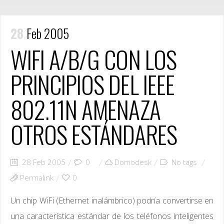
28
Feb 2005
WIFI A/B/G CON LOS
PRINCIPIOS DEL IEEE
802.11N AMENAZA
OTROS ESTÁNDARES
28 Feb 2005
0
Domodesk
No tags
Permalink
0
Un chip WiFi (Ethernet inalámbrico) podría convertirse en
una característica estándar de los teléfonos inteligentes