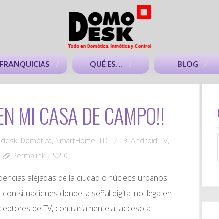
FRANQUICIAS
QUÉ ES…
BLOG
 EN MI CASA DE CAMPO!!
desk
,
Domótica
,
SmartHome
,
TDT
Android TV
,
Permalink
0
dencias alejadas de la ciudad o núcleos urbanos
on situaciones donde la señal digital no llega en
ceptores de TV, contrariamente al acceso a