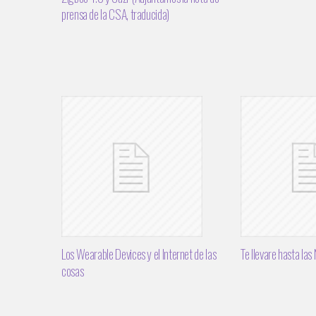
prensa de la CSA, traducida)
Los Wearable Devices y el Internet de las
Te llevare hasta las
cosas