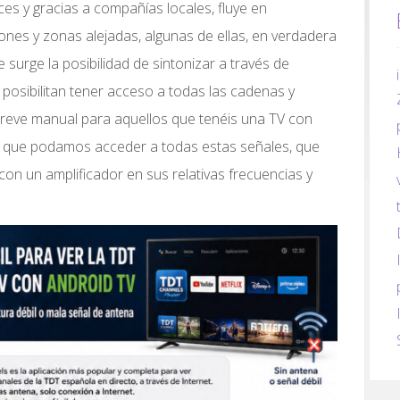
es y gracias a compañías locales, fluye en
nes y zonas alejadas, algunas de ellas, en verdadera
 surge la posibilidad de sintonizar a través de
e posibilitan tener acceso a todas las cadenas y
reve manual para aquellos que tenéis una TV con
e que podamos acceder a todas estas señales, que
con un amplificador en sus relativas frecuencias y