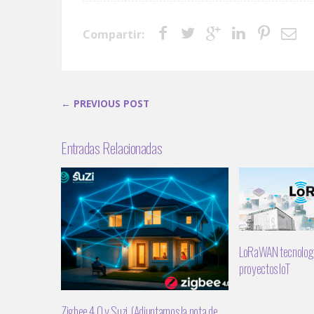
Compartir:
← PREVIOUS POST
Entradas Relacionadas
LoRaWAN tecnología
proyectos IoT
Zigbee 4.0 y Suzi (Adjuntamos la nota de