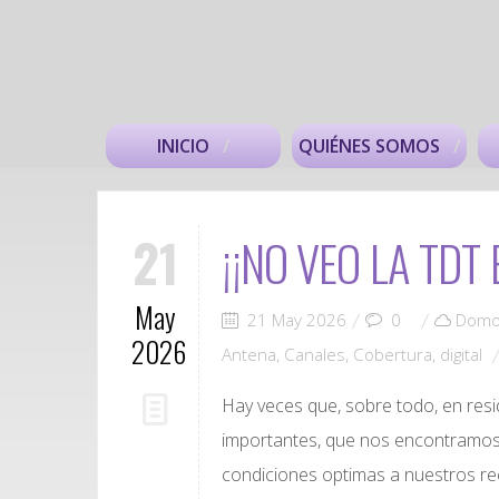
INICIO
QUIÉNES SOMOS
21
¡¡NO VEO LA TDT
May
21 May 2026
0
Domo
2026
Antena
,
Canales
,
Cobertura
,
digital
Hay veces que, sobre todo, en resi
importantes, que nos encontramos c
condiciones optimas a nuestros re