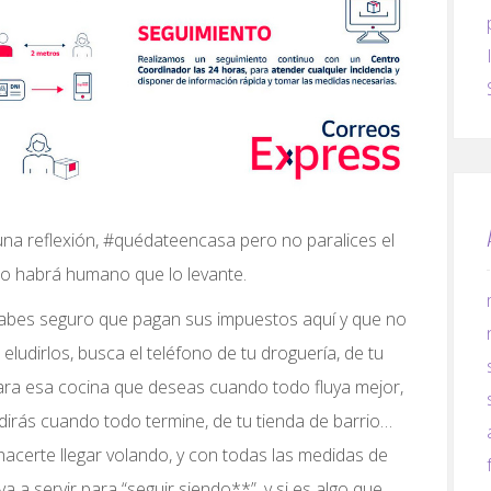
na reflexión, #quédateencasa pero no paralices el
no habrá humano que lo levante.
 sabes seguro que pagan sus impuestos aquí y que no
eludirlos, busca el teléfono de tu droguería, de tu
 para esa cocina que deseas cuando todo fluya mejor,
udirás cuando todo termine, de tu tienda de barrio…
hacerte llegar volando, y con todas las medidas de
a a servir para “seguir siendo**”, y si es algo que