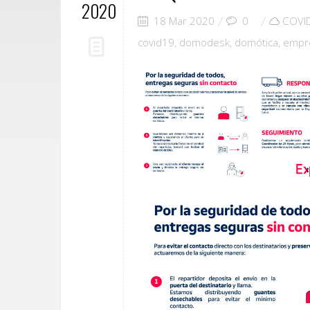
2020
18 Mar 2020
0
COVI
covid19
,
domodesk
,
domótica
,
empr