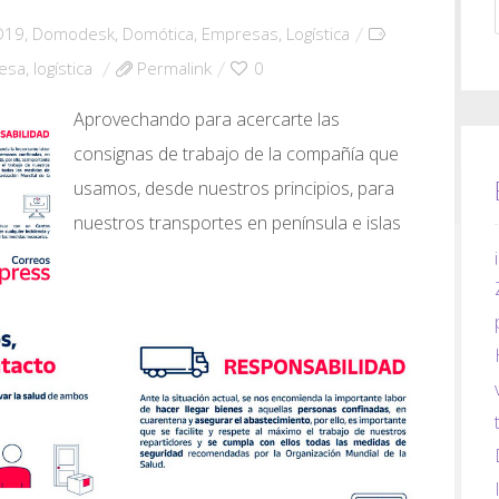
D19
,
Domodesk
,
Domótica
,
Empresas
,
Logística
esa
,
logística
Permalink
0
Aprovechando para acercarte las
consignas de trabajo de la compañía que
usamos, desde nuestros principios, para
nuestros transportes en península e islas