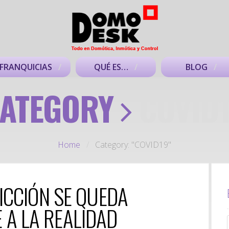
FRANQUICIAS
QUÉ ES…
BLOG
ATEGORY
COVID
Home
/
Category: "COVID19"
 FICCIÓN SE QUEDA
 A LA REALIDAD