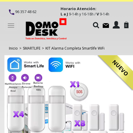
Horario Atención:
96 357 48 62
L a J
V
9-14h y 16-18h /
9-14h
Toggle
0
navigation
Inicio
>
SMARTLIFE
>
KIT Alarma Completa Smartlife WiFi
NUEVO