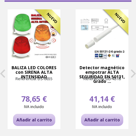
NUEVO
NUEVO
BALIZA LED COLORES
Detector magnético
con SIRENA ALTA
empotrar ALTA
INTENSIDAD
SEGURIDAD EN 50131,
Referencia: DS-0655
Referencia: DD-4318
Grado ...
78,65 €
41,14 €
IVA incluido
IVA incluido
Añadir al carrito
Añadir al carrito