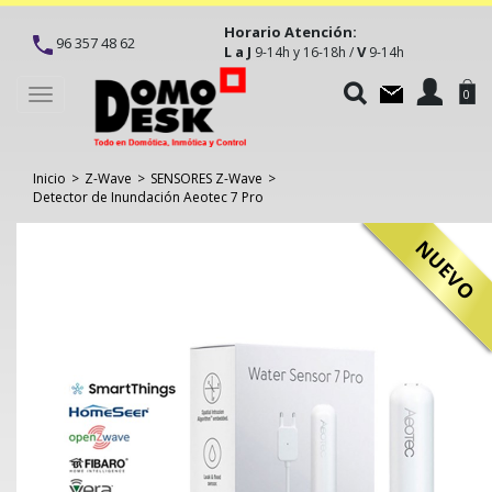
Horario Atención:
96 357 48 62
L a J
V
9-14h y 16-18h /
9-14h
Toggle
0
navigation
Inicio
>
Z-Wave
>
SENSORES Z-Wave
>
Detector de Inundación Aeotec 7 Pro
NUEVO