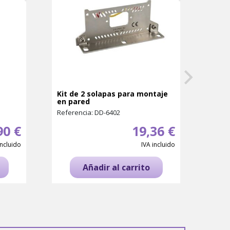
Kit de 2 solapas para montaje
KIT 
en pared
FAN C
...
Referencia: DD-6402
Refer
90 €
19,36 €
incluido
IVA incluido
Añadir al carrito