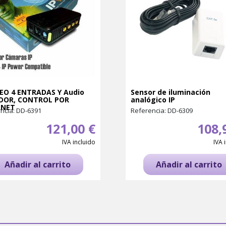
DEO 4 ENTRADAS Y Audio
Sensor de iluminación
IDOR, CONTROL POR
analógico IP
RNET
ncia: DD-6391
Referencia: DD-6309
121,00 €
108,
IVA incluido
IVA 
Añadir al carrito
Añadir al carrito