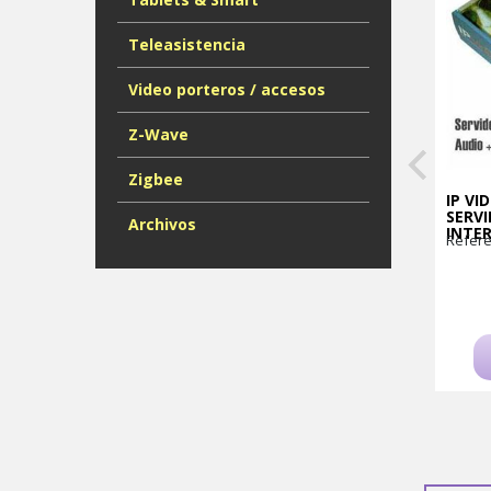
Teleasistencia
Video porteros / accesos
Z-Wave
Zigbee
IP VI
SERV
Archivos
INTE
Refere