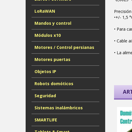
LoRaWAN
Precisión
•+/- 1,5 °
Mandos y control
• Para ca
Módulos x10
• Cable a
Motores / Control persianas
• La alim
Motores puertas
Objetos IP
Robots domóticos
AR
Seguridad
Sistemas inalámbricos
SMARTLIFE
Tablets & Smart