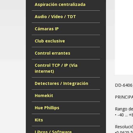
Aspiración centralizada
Audio / Vídeo / TDT
Cámaras IP
Club exclusive
Control errantes
Control TCP / IP (Vía
internet)
Detectores / Integración
DD-6406 
Homekit
PRINCIP
Hue Phillips
Rango de
• -40 ... 
Kits
Resoluci
Libros / Software
•0,0625 