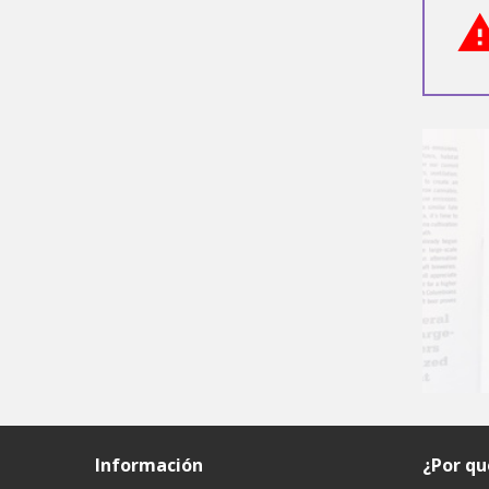
Información
¿Por q