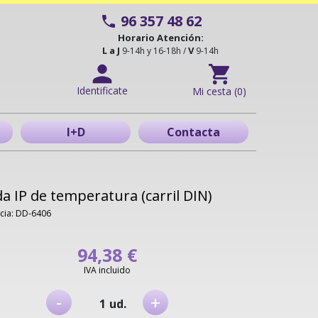
96 357 48 62
Horario Atención:
L a J
V
9-14h y 16-18h /
9-14h
Identificate
Mi cesta (0)
I+D
Contacta
a IP de temperatura (carril DIN)
cia: DD-6406
94,38 €
IVA incluido
-
+
ud.