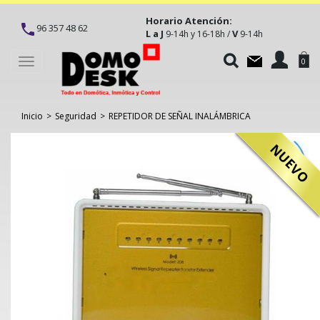
Horario Atención:
96 357 48 62
L a J
V
9-14h y 16-18h /
9-14h
Toggle
0
navigation
Inicio
>
Seguridad
>
REPETIDOR DE SEÑAL INALÁMBRICA
NUEVO