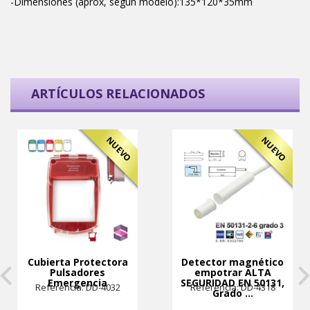
-Dimensiones (aprox, según modelo):135*120*35mm
ARTÍCULOS RELACIONADOS
NUEVO
NUEVO
Cubierta Protectora
Detector magnético
Pulsadores
empotrar ALTA
Emergencia
SEGURIDAD EN 50131,
Referencia: DD-4032
Referencia: DD-4318
Grado ...