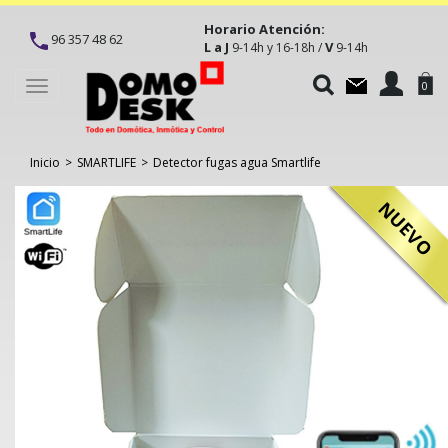
Horario Atención:
96 357 48 62
L a J
V
9-14h y 16-18h /
9-14h
Toggle
0
navigation
Inicio
>
SMARTLIFE
>
Detector fugas agua Smartlife
NUEVO