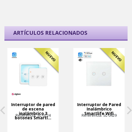
ARTÍCULOS RELACIONADOS
NUEVO
NUEVO
Interruptor de pared
Interruptor de Pared
de escena
Inalámbrico
inalámbrico 3
Smartlife Wifi
Referencia: SL-0224
Referencia: SL-0429
botones Smartl...