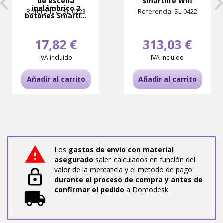
de escena
Smartlife Wifi
inalámbrico 2
Referencia: SL-0223
Referencia: SL-0422
botones Smartl...
17,82 €
313,03 €
IVA incluido
IVA incluido
Añadir al carrito
Añadir al carrito
Los
gastos de envio con material
asegurado
salen calculados en función del
valor de la mercancia y el metodo de pago
durante el proceso de compra y antes de
confirmar el pedido
a Domodesk.