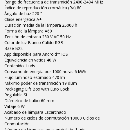
Rango de frecuencia de transmición 2400-2484 MHz
Índice de reproducción cromática (Ra) 80
Ángulo de haz 220 °
Clase energética A+
Duración media de la lámpara 25000 h
Forma de la lámpara A60
Tensión de entrada 230 V AC 50 Hz
Color de luz Blanco Cálido RGB
Base B22
App disponible para Android™ IOS
Equivalencia en vatios 40 W
Contenido 1 uds.
Consumo de energia por 1000 horas 6 kWh
Flujo luminoso estimado 470 lm
Máximo poder de transmición 19 dBm
Packaging Gift Box with Euro Lock
Regulable Sí
Diámetro de bulbo 60 mm
Vataje 6 W
Acabado de lámpara Escarchado
Número de ciclos de conmutación 10000 Ciclos de
Conmutación
Número de lámparas en el embalaje. 1 uds.