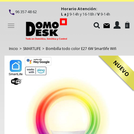
Horario Atención:
96 357 48 62
L a J
V
9-14h y 16-18h /
9-14h
Toggle
0
navigation
Inicio
>
SMARTLIFE
>
Bombilla todo color E27 6W Smartlife Wifi
NUEVO