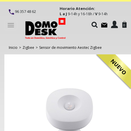
Horario Atención:
96 357 48 62
L a J
V
9-14h y 16-18h /
9-14h
Toggle
0
navigation
Inicio
>
Zigbee
>
Sensor de movimiento Aeotec Zigbee
NUEVO