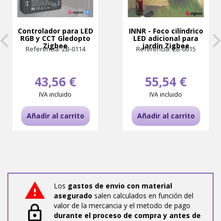
Controlador para LED
INNR - Foco cilíndrico
RGB y CCT Gledopto
LED adicional para
Zigbee
jardín Zigbee
Referencia: ZB-0114
Referencia: ZB-0015
43,56 €
55,54 €
IVA incluido
IVA incluido
Añadir al carrito
Añadir al carrito
Los
gastos de envio con material
asegurado
salen calculados en función del
valor de la mercancia y el metodo de pago
durante el proceso de compra y antes de