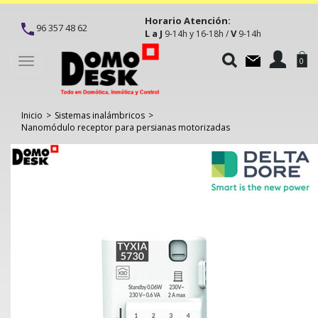
Horario Atención:
96 357 48 62
L a J
V
9-14h y 16-18h /
9-14h
Toggle
0
navigation
Inicio
>
Sistemas inalámbricos
>
Nanomódulo receptor para persianas motorizadas