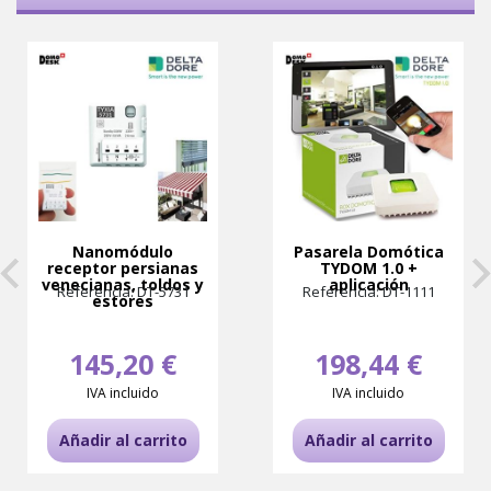
Nanomódulo
Pasarela Domótica
receptor persianas
TYDOM 1.0 +
venecianas, toldos y
aplicación
Referencia: DT-5731
Referencia: DT-1111
estores
145,20 €
198,44 €
IVA incluido
IVA incluido
Añadir al carrito
Añadir al carrito