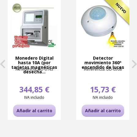
NUEVO
Monedero Digital
Detector
hasta 10A (por
movimiento 360º
tarjetas magnéticas
encendido de luces
Referencia: DD-0143
Referencia: DD-0508
desecha...
344,85 €
15,73 €
IVA incluido
IVA incluido
Añadir al carrito
Añadir al carrito