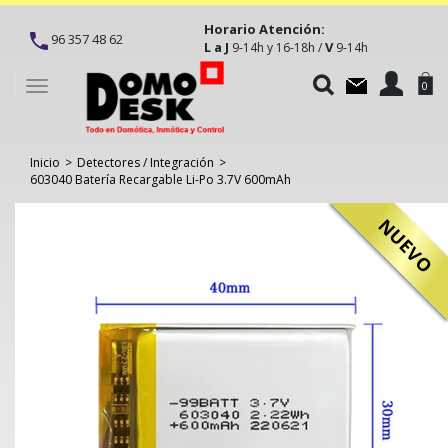
Horario Atención:
96 357 48 62
L a J
V
9-14h y 16-18h /
9-14h
Toggle
0
navigation
Inicio
>
Detectores / Integración
>
603040 Batería Recargable Li-Po 3.7V 600mAh
NUEVO