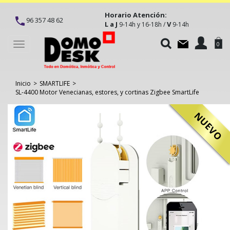
Horario Atención:
96 357 48 62
L a J
V
9-14h y 16-18h /
9-14h
Toggle
0
navigation
Inicio
>
SMARTLIFE
>
SL-4400 Motor Venecianas, estores, y cortinas Zigbee SmartLife
NUEVO