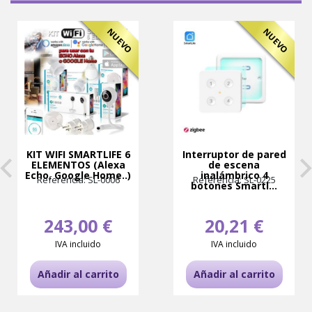
NUEVO
NUEVO
KIT WIFI SMARTLIFE 6
Interruptor de pared
ELEMENTOS (Alexa
de escena
Echo, Google Home..)
inalámbrico 4
Referencia: SL-0006
Referencia: SL-0225
botones Smartl...
243,00 €
20,21 €
IVA incluido
IVA incluido
Añadir al carrito
Añadir al carrito