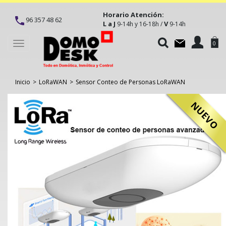
Horario Atención:
96 357 48 62
L a J
V
9-14h y 16-18h /
9-14h
Toggle
0
navigation
Inicio
>
LoRaWAN
>
Sensor Conteo de Personas LoRaWAN
NUEVO