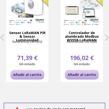
Sensor LoRaWAN PIR
Controlador de
& Sensor
alumbrado Modbus
Luminosidad
WS558-LoRaWAN
Referencia: LW-0202
Referencia: LW-0300
71,39 €
196,02 €
IVA incluido
IVA incluido
Añadir al carrito
Añadir al carrito