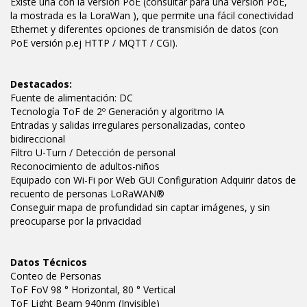
Existe una con la versión PoE (consultar para una versión PoE,
la mostrada es la LoraWan ), que permite una fácil conectividad
Ethernet y diferentes opciones de transmisión de datos (con
PoE versión p.ej HTTP / MQTT / CGI).
Destacados:
Fuente de alimentación: DC
Tecnología ToF de 2º Generación y algoritmo IA
Entradas y salidas irregulares personalizadas, conteo
bidireccional
Filtro U-Turn / Detección de personal
Reconocimiento de adultos-niños
Equipado con Wi-Fi por Web GUI Configuration Adquirir datos de
recuento de personas LoRaWAN®
Conseguir mapa de profundidad sin captar imágenes, y sin
preocuparse por la privacidad
Datos Técnicos
Conteo de Personas
ToF FoV 98 ° Horizontal, 80 ° Vertical
ToF Light Beam 940nm (Invisible)