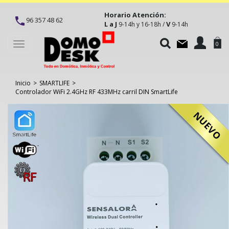
Horario Atención:
96 357 48 62
L a J
V
9-14h y 16-18h /
9-14h
Toggle
0
navigation
Inicio
>
SMARTLIFE
>
Controlador WiFi 2.4GHz RF 433MHz carril DIN SmartLife
NUEVO