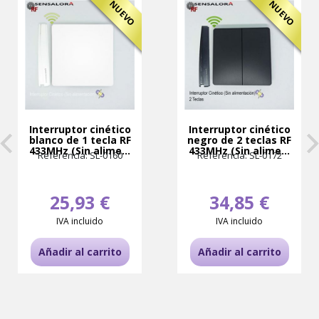
NUEVO
NUEVO
Interruptor cinético
Interruptor cinético
blanco de 1 tecla RF
negro de 2 teclas RF
433MHz (Sin alime...
433MHz (Sin alime...
Referencia: SL-0160
Referencia: SL-0172
25,93 €
34,85 €
IVA incluido
IVA incluido
Añadir al carrito
Añadir al carrito