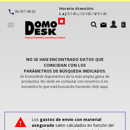
Horario Atención:
96 357 48 62
L a J
V
9-14h y 16-18h /
9-14h
Toggle
0
navigation
NO SE HAN ENCONTRADO DATOS QUE
COINCIDAN CON LOS
PARÁMETROS DE BÚSQUEDA INDICADOS.
En Domodesk disponemos de la más amplia gama de
productos. No dude en contactar con nosotros si no
click aquí
encuentra lo que está buscando haciendo
.
Los
gastos de envio con material
asegurado
salen calculados en función del