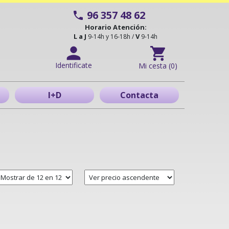
96 357 48 62
Horario Atención:
L a J
V
9-14h y 16-18h /
9-14h
Identificate
Mi cesta (0)
I+D
Contacta