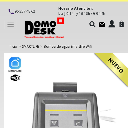
Horario Atención:
96 357 48 62
L a J
V
9-14h y 16-18h /
9-14h
Toggle
0
navigation
Inicio
>
SMARTLIFE
>
Bomba de agua Smartlife Wifi
NUEVO