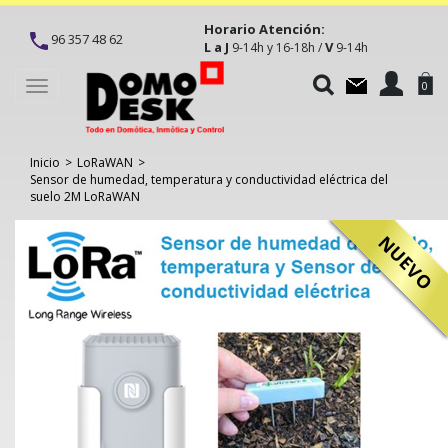
Horario Atención:
96 357 48 62
L a J
V
9-14h y 16-18h /
9-14h
Toggle
0
navigation
Inicio
>
LoRaWAN
>
Sensor de humedad, temperatura y conductividad eléctrica del
suelo 2M LoRaWAN
NUEVO