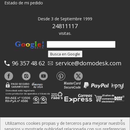
Estado de mi pedido
Desde 3 de Septiembre 1999
24811117
visitas.
96 357 48 62
service@domodesk.com
x
Domodesk SL. Todos los derechos reservados
Utilizamos cookies propias y de terceros para mejorar nuestros
servicios y mostrarle publicidad relacionada con sus preferencias