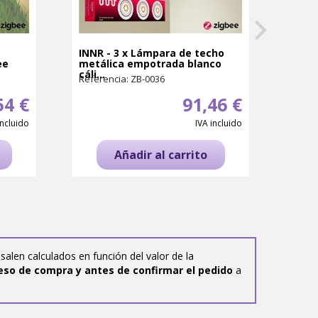
INNR - 3 x Lámpara de techo
KIT P
ee
metálica empotrada blanco
Smar
cáli...
Googl
Referencia: ZB-0036
Refer
54 €
91,46 €
incluido
IVA incluido
Añadir al carrito
salen calculados en función del valor de la
eso de compra y antes de confirmar el pedido
a