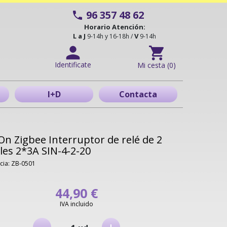
96 357 48 62
Horario Atención:
L a J
V
9-14h y 16-18h /
9-14h
Identificate
Mi cesta (0)
I+D
Contacta
n Zigbee Interruptor de relé de 2
les 2*3A SIN-4-2-20
cia: ZB-0501
44,90 €
IVA incluido
-