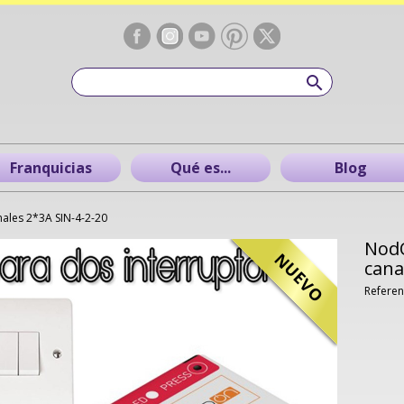
Franquicias
Qué es...
Blog
nales 2*3A SIN-4-2-20
NodO
NUEVO
cana
Referen