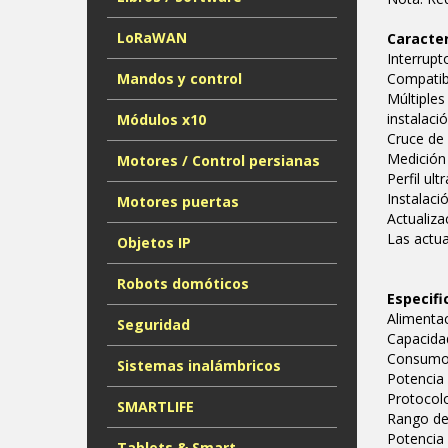
LoRaWAN
Caracter
Interrupt
Mandos y control
Compatibl
Múltiples
instalació
Módulos x10
Cruce de 
Medición 
Motores / Control persianas
Perfil ul
Instalaci
Motores puertas
Actualiza
Las actua
Objetos IP
Robots domóticos
Especifi
Alimenta
Seguridad
Capacida
Consumo
Sistemas inalámbricos
Potencia 
Protocolo
SMARTLIFE
Rango de 
Potencia
Tablets & Smart