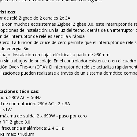
ísticas:
or de relé Zigbee de 2 canales 2x 3A
e con muchos ecosistemas Zigbee: Zigbee 3.0, este interruptor de r
 opciones de instalación: En la luz del techo, detrás de un interruptor
n del interruptor de relé es sencilla y rápida.
Cero: La función de cruce de cero permite que el interruptor de relé
de energía: Sin
trabajo: Instalación en cajas eléctricas a partir de >30mm
ón sin trabajos de bricolaje: En el controlador existente o en el cuadro
ción Over-The-Air (OTA): El interruptor de relé se actualiza rápidamen
lizaciones pueden realizarse a través de un sistema domótico compat
caciones técnicas:
ción: 230V AC ~ 50Hz
d de conmutación: 230V AC - 2 x 3A
: <1W
máxima de salida: 2 x 690W - paso por cero
 RF: Zigbee 3.0
frecuencia inalámbrica: 2,4 GHz
 RF máx: +10dBm