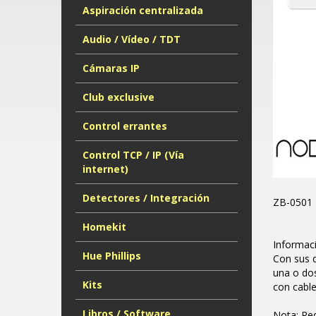
Aspiración centralizada
Audio / Vídeo / TDT
Cámaras IP
Club exclusive
Control errantes
Control TCP / IP (Vía
internet)
Detectores / Integración
ZB-0501 
Homekit
Informac
Hue Phillips
Con sus d
una o dos
Kits
con cable
Libros / Software
Nota: Re