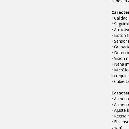
Si desea 
Caracte
• Calidad
• Seguim
• Atracti
• Botón f
• Sensor 
• Grabaci
• Detecci
• Visión 
• Nana in
• Micrófo
lo requie
• Cubiert
Caracter
• Alimen
• Alimen
• Ajuste 
• Reciba 
• El sens
vacía)