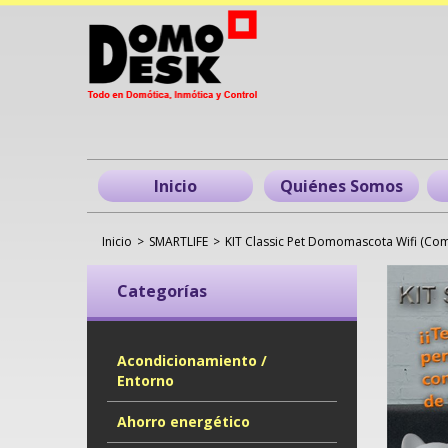
Inicio
Quiénes Somos
Inicio
>
SMARTLIFE
>
KIT Classic Pet Domomascota Wifi (Co
Categorías
Acondicionamiento /
Entorno
Ahorro energético