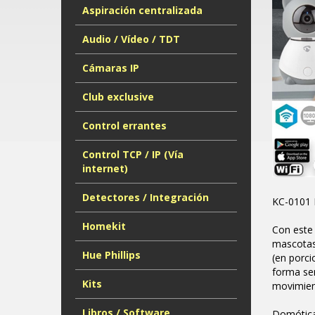
Aspiración centralizada
Audio / Vídeo / TDT
Cámaras IP
Club exclusive
Control errantes
Control TCP / IP (Vía
internet)
Detectores / Integración
KC-0101 
Homekit
Con este
mascotas,
Hue Phillips
(en porci
forma sen
Kits
movimien
Libros / Software
Domótica 