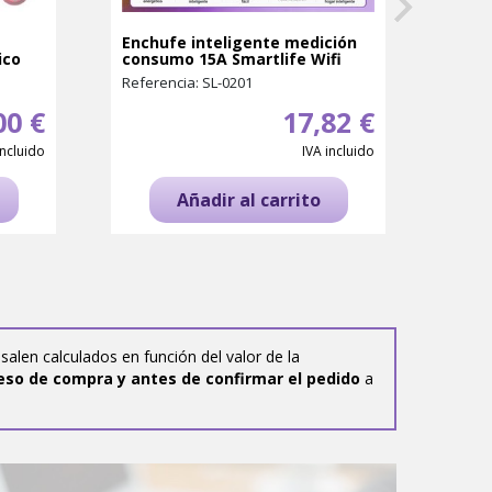
Enchufe inteligente medición
Ench
ico
consumo 15A Smartlife Wifi
Referencia: SL-0201
Refer
00 €
17,82 €
incluido
IVA incluido
Añadir al carrito
salen calculados en función del valor de la
eso de compra y antes de confirmar el pedido
a