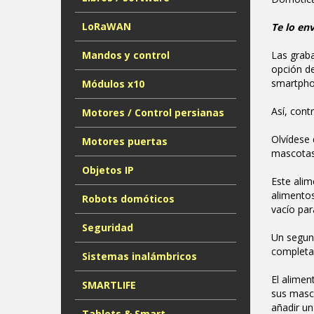
LoRaWAN
Te lo en
Mandos y control
Las graba
opción d
smartpho
Módulos x10
Así, cont
Motores / Control persianas
Olvídese 
Motores puertas
mascotas
Objetos IP
Este alim
alimentos
Robots domóticos
vacío par
Seguridad
Un segund
completam
Sistemas inalámbricos
El alime
SMARTLIFE
sus masco
añadir un
Tablets & Smart