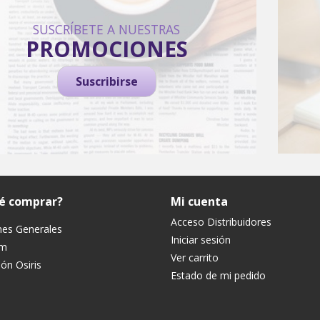
SUSCRÍBETE A NUESTRAS
PROMOCIONES
Suscribirse
ué comprar?
Mi cuenta
Acceso Distribuidores
nes Generales
Iniciar sesión
um
Ver carrito
ón Osiris
Estado de mi pedido