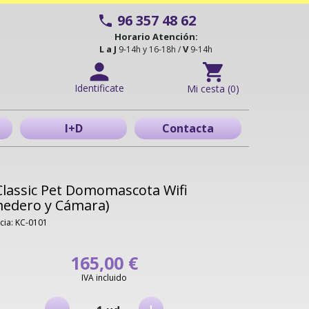
96 357 48 62
Horario Atención:
L a J
V
9-14h y 16-18h /
9-14h
Identificate
Mi cesta (0)
I+D
Contacta
Classic Pet Domomascota Wifi
edero y Cámara)
cia: KC-0101
165,00 €
IVA incluido
-