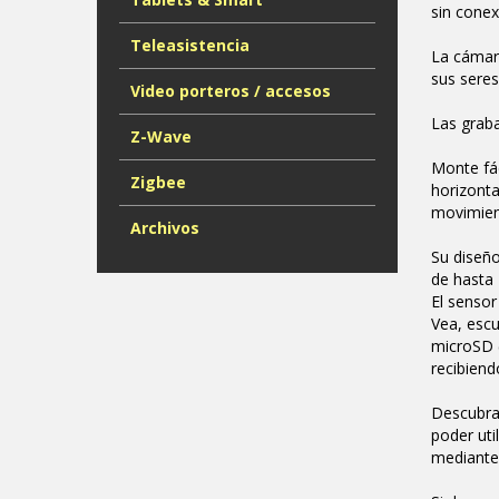
sin conex
Teleasistencia
La cámara
sus seres
Video porteros / accesos
Las graba
Z-Wave
Monte fác
Zigbee
horizonta
movimien
Archivos
Su diseño
de hasta 
El sensor
Vea, escu
microSD (
recibiend
Descubra
poder uti
mediante 