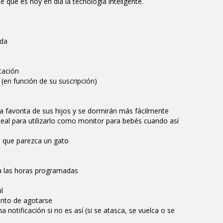
 que es hoy en día la tecnología inteligente.
ada
tación
(en función de su suscripción)
 la favorita de sus hijos y se dormirán más fácilmente
ideal para utilizarlo como monitor para bebés cuando así
ra que parezca un gato
a las horas programadas
l
punto de agotarse
notificación si no es así (si se atasca, se vuelca o se