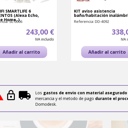
IFI SMARTLIFE 6
KIT aviso asistencia
NTOS (Alexa Echo,
baño/habitación inalámbr
e Home..)
ncia: SL-0006
Referencia: DD-4092
243,00 €
338,
IVA incluido
IVA 
Añadir al carrito
Añadir al carrito
Los
gastos de envio con material asegurado
mercancia y el metodo de pago
durante el proc
Domodesk.