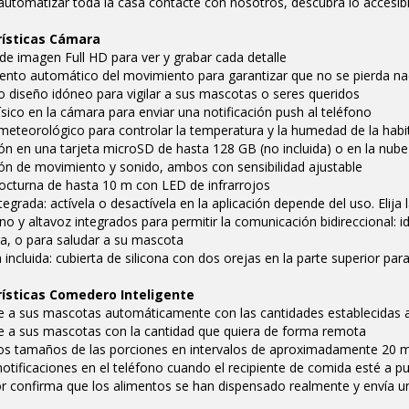
automatizar toda la casa contacte con nosotros, descubra lo accesible
rísticas Cámara
 de imagen Full HD para ver y grabar cada detalle
iento automático del movimiento para garantizar que no se pierda n
vo diseño idóneo para vigilar a sus mascotas o seres queridos
ísico en la cámara para enviar una notificación push al teléfono
meteorológico para controlar la temperatura y la humedad de la habi
ón en una tarjeta microSD de hasta 128 GB (no incluida) o en la nube 
ón de movimiento y sonido, ambos con sensibilidad ajustable
nocturna de hasta 10 m con LED de infrarrojos
tegrada: actívela o desactívela en la aplicación depende del uso. Elija
no y altavoz integrados para permitir la comunicación bidireccional: 
ra, o para saludar a su mascota
a incluida: cubierta de silicona con dos orejas en la parte superior pa
ísticas Comedero Inteligente
te a sus mascotas automáticamente con las cantidades establecidas 
te a sus mascotas con la cantidad que quiera de forma remota
los tamaños de las porciones en intervalos de aproximadamente 20 m
notificaciones en el teléfono cuando el recipiente de comida esté a 
or confirma que los alimentos se han dispensado realmente y envía una 