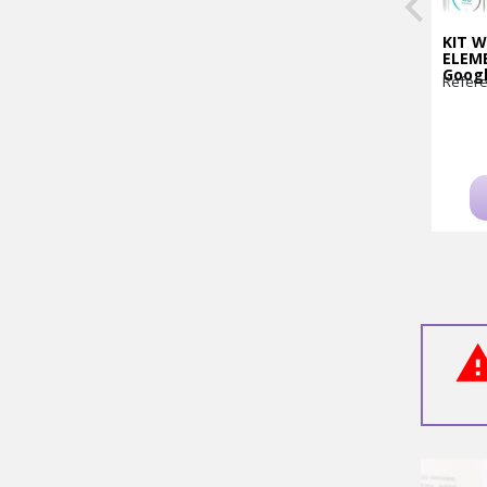
KIT W
ELEME
Googl
Refere