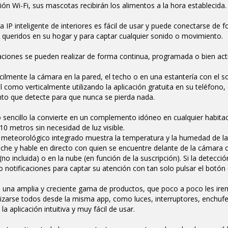
ión Wi-Fi, sus mascotas recibirán los alimentos a la hora establecida.
 IP inteligente de interiores es fácil de usar y puede conectarse de fo
 queridos en su hogar y para captar cualquier sonido o movimiento.
ciones se pueden realizar de forma continua, programada o bien act
ilmente la cámara en la pared, el techo o en una estantería con el 
l como verticalmente utilizando la aplicación gratuita en su teléfono
to que detecte para que nunca se pierda nada.
 sencillo la convierte en un complemento idóneo en cualquier habitac
10 metros sin necesidad de luz visible.
 meteorológico integrado muestra la temperatura y la humedad de la h
che y hable en directo con quien se encuentre delante de la cámara o 
no incluida) o en la nube (en función de la suscripción). Si la detecc
o notificaciones para captar su atención con tan solo pulsar el botón 
 una amplia y creciente gama de productos, que poco a poco les ire
lizarse todos desde la misma app, como luces, interruptores, enchu
la aplicación intuitiva y muy fácil de usar.