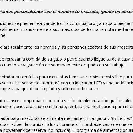
viamos personalizado con el nombre tu mascota, (ponlo en obser
ciones se pueden realizar de forma continua, programada o bien act
e alimentar manualmente a sus mascotas de forma remota mediante 
ne.
rolará totalmente los horarios y las porciones exactas de sus mascot
de retrasar la comida de su gato o perro cuando llegue tarde a casa o
 cuando se vaya de fin de semana o este ocupado en su trabajo.
entador automático para mascotas tiene un recipiente extraíble para
 secos. Un sensor le informará con un indicador LED y una notificaci
a que sepa que debe limpiarlo y rellenarlo de nuevo.
o sensor comprobará con cada sesión de alimentación que los aliment
ente vacío, atascado o inclinado, recibirá una notificación para inf
ntador para mascotas se alimenta mediante un cargador USB de 5 V/1
tas reciben la comida incluso durante el improbable caso de que se 
a powerbank de reserva (no incluida). El programa de alimentación a