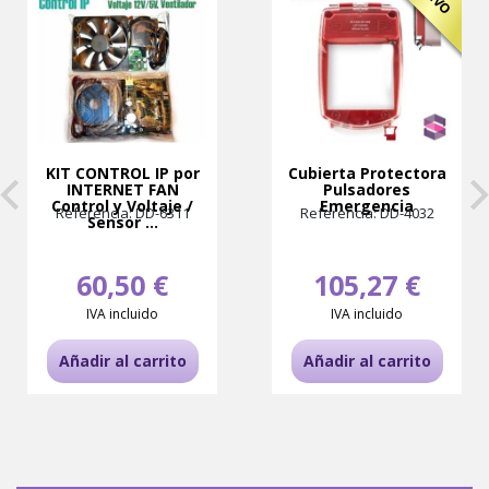
KIT CONTROL IP por
Cubierta Protectora
INTERNET FAN
Pulsadores
Control y Voltaje /
Emergencia
Referencia: DD-6311
Referencia: DD-4032
Sensor ...
60,50 €
105,27 €
IVA incluido
IVA incluido
Añadir al carrito
Añadir al carrito