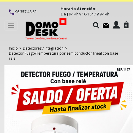
Horario Atención:
96 357 48 62
L a J
V
9-14h y 16-18h /
9-14h
Toggle
0
navigation
Inicio
>
Detectores / Integración
>
Detector Fuego/Temperatura por semiconductor lineal con base
relé