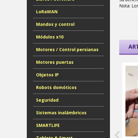
Nota: Lo
LoRaWAN
Mandos y control
Módulos x10
AR
Motores / Control persianas
Motores puertas
Objetos IP
Robots domóticos
Seguridad
Sistemas inalámbricos
SMARTLIFE
Tablets & Smart