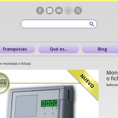
Franquicias
Qué es...
Blog
or monedas o fichas)
Mone
NUEVO
o fic
Referen