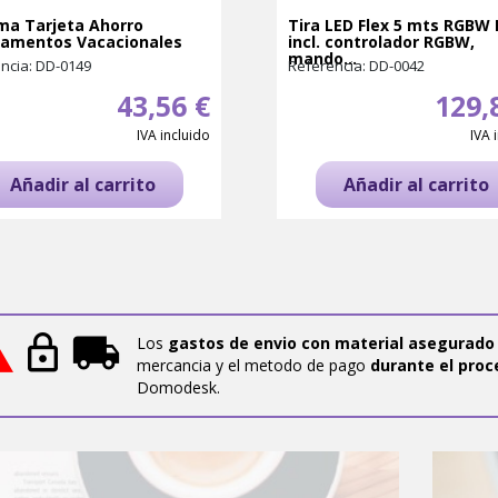
ma Tarjeta Ahorro
Tira LED Flex 5 mts RGBW 
amentos Vacacionales
incl. controlador RGBW,
mando...
ncia: DD-0149
Referencia: DD-0042
43,56 €
129,
IVA incluido
IVA 
Añadir al carrito
Añadir al carrito
Los
gastos de envio con material asegurado
mercancia y el metodo de pago
durante el proc
Domodesk.