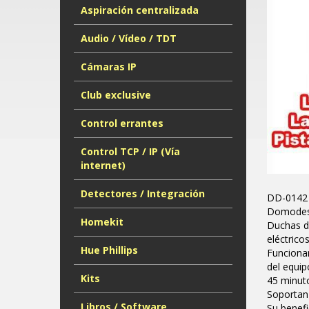
Aspiración centralizada
Audio / Vídeo / TDT
Cámaras IP
Club exclusive
Control errantes
Control TCP / IP (Vía
internet)
Detectores / Integración
DD-0142 
Domodesk
Homekit
Duchas de
eléctrico
Hue Phillips
Funciona
del equip
Kits
45 minut
Soportan
Libros / Software
Su benefi