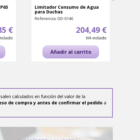
IP65
Limitador Consumo de Agua
Tira 
para Duchas
IP66
Referencia: DD-0146
Refer
85 €
204,49 €
incluido
IVA incluido
Añadir al carrito
salen calculados en función del valor de la
eso de compra y antes de confirmar el pedido
a