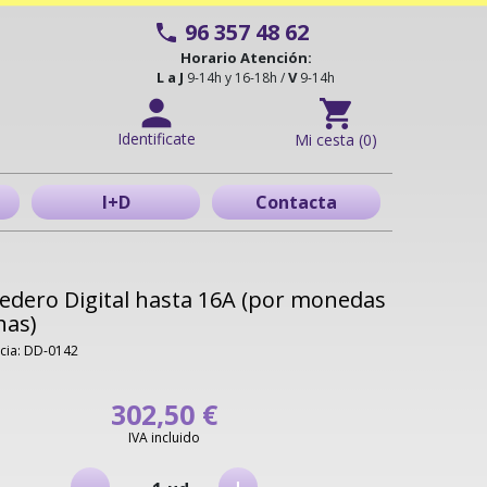
96 357 48 62
Horario Atención:
L a J
V
9-14h y 16-18h /
9-14h
Identificate
Mi cesta (0)
I+D
Contacta
dero Digital hasta 16A (por monedas
has)
cia: DD-0142
302,50 €
IVA incluido
-