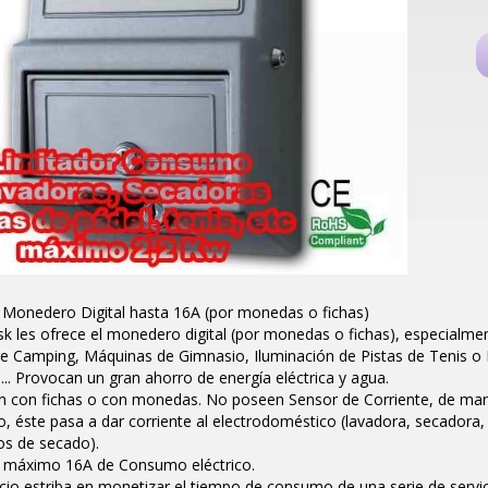
Monedero Digital hasta 16A (por monedas o fichas)
 les ofrece el monedero digital (por monedas o fichas), especialme
 Camping, Máquinas de Gimnasio, Iluminación de Pistas de Tenis o Pa
s... Provocan un gran ahorro de energía eléctrica y agua.
n con fichas o con monedas. No poseen Sensor de Corriente, de mane
o, éste pasa a dar corriente al electrodoméstico (lavadora, secadora,
os de secado).
 máximo 16A de Consumo eléctrico.
cio estriba en monetizar el tiempo de consumo de una serie de servici