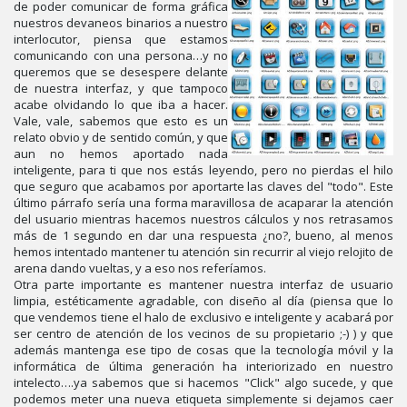
de poder comunicar de forma gráfica
nuestros devaneos binarios a nuestro
interlocutor, piensa que estamos
comunicando con una persona…y no
queremos que se desespere delante
de nuestra interfaz, y que tampoco
acabe olvidando lo que iba a hacer.
Vale, vale, sabemos que esto es un
relato obvio y de sentido común, y que
aun no hemos aportado nada
inteligente, para ti que nos estás leyendo, pero no pierdas el hilo
que seguro que acabamos por aportarte las claves del "todo". Este
último párrafo sería una forma maravillosa de acaparar la atención
del usuario mientras hacemos nuestros cálculos y nos retrasamos
más de 1 segundo en dar una respuesta ¿no?, bueno, al menos
hemos intentado mantener tu atención sin recurrir al viejo relojito de
arena dando vueltas, y a eso nos referíamos.
Otra parte importante es mantener nuestra interfaz de usuario
limpia, estéticamente agradable, con diseño al día (piensa que lo
que vendemos tiene el halo de exclusivo e inteligente y acabará por
ser centro de atención de los vecinos de su propietario ;-) ) y que
además mantenga ese tipo de cosas que la tecnología móvil y la
informática de última generación ha interiorizado en nuestro
intelecto….ya sabemos que si hacemos "Click" algo sucede, y que
podemos meter una nueva etiqueta simplemente si dejamos caer