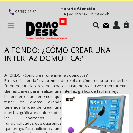
Horario Atención:
96 357 48 62
L a J
V
9-14h y 16-18h /
9-14h
Toggle
0
navigation
A FONDO: ¿CÓMO CREAR UNA
INTERFAZ DOMÓTICA?
A FONDO: ¿Cómo crear una interfaz domótica?
En este "a fondo" trataremos de explicar cómo crear una interfaz,
frontend, UI, clara y sencilla para el usuario, y a su vez intentaremos
dar las claves para realizar una interfaz gráfico de fácil manejo.
Lo primero que tenemos que
tener en cuenta cuando
tenemos la idea de crear una
interfaz gráfica es saber todos
los apartados y
funcionalidades que queremos
que tenga. Esto aplicado a una