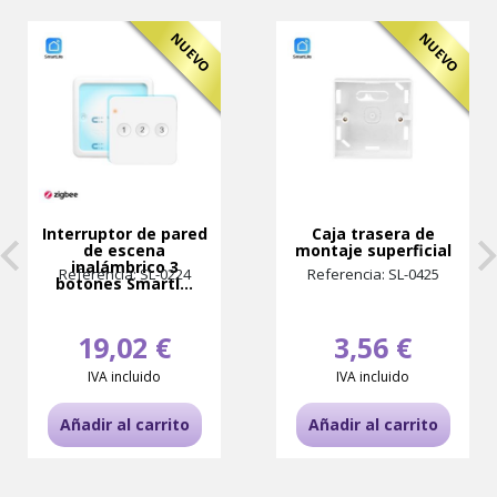
NUEVO
NUEVO
Interruptor de pared
Caja trasera de
de escena
montaje superficial
inalámbrico 3
Referencia: SL-0224
Referencia: SL-0425
botones Smartl...
19,02 €
3,56 €
IVA incluido
IVA incluido
Añadir al carrito
Añadir al carrito