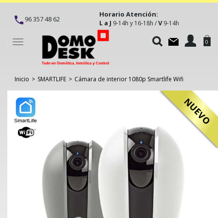
Horario Atención:
96 357 48 62
L a J
V
9-14h y 16-18h /
9-14h
Toggle
0
navigation
Inicio
>
SMARTLIFE
>
Cámara de interior 1080p Smartlife Wifi
NUEVO