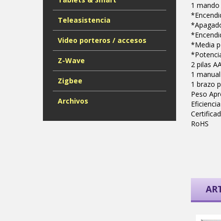
1 mando 
*Encendid
Teleasistencia
*Apagado
*Encendi
Video porteros / accesos
*Media p
*Potencia
Z-Wave
2 pilas AA
1 manual 
Zigbee
1 brazo p
Peso Apr
Archivos
Eficienci
Certifica
RoHS
AR