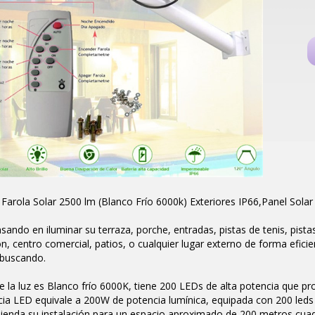
arola Solar 2500 lm (Blanco Frío 6000k) Exteriores IP66,Panel Sola
sando en iluminar su terraza, porche, entradas, pistas de tenis, pista
, centro comercial, patios, o cualquier lugar externo de forma eficie
 buscando.
de la luz es Blanco frío 6000K, tiene 200 LEDs de alta potencia que 
cia LED equivale a 200W de potencia lumínica, equipada con 200 led
ienda su instalación para un espacio aproximado de 200 metros cua