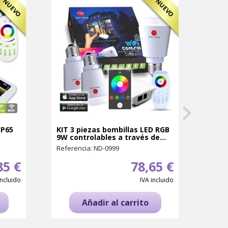
NUEVO
NUEVO
IP65
KIT 3 piezas bombillas LED RGB
TYBO
9W controlables a través de...
elect
para 
Referencia: ND-0999
Refer
85 €
78,65 €
incluido
IVA incluido
Añadir al carrito