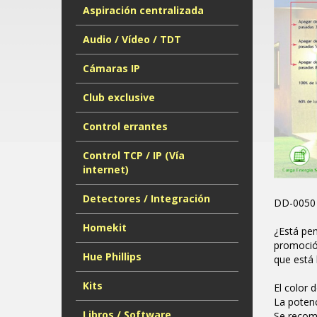
Aspiración centralizada
Audio / Vídeo / TDT
Cámaras IP
Club exclusive
Control errantes
Control TCP / IP (Vía
internet)
Detectores / Integración
DD-0050 F
Homekit
¿Está pen
promoción
Hue Phillips
que está
Kits
El color 
La poten
Libros / Software
Se recom