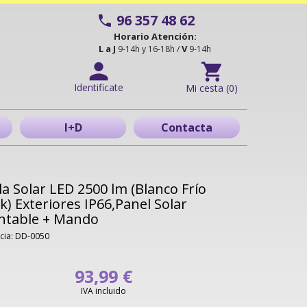
96 357 48 62
Horario Atención:
L a J
V
9-14h y 16-18h /
9-14h
Identificate
Mi cesta (0)
I+D
Contacta
la Solar LED 2500 lm (Blanco Frío
k) Exteriores IP66,Panel Solar
ntable + Mando
cia: DD-0050
93,99 €
IVA incluido