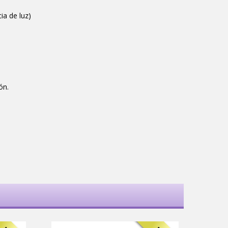
ia de luz)
ón.