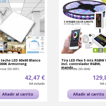
 techo LED 60x60 Blanco
Tira LED Flex 5 mts RGBW 
6000K Armstrong
incl. controlador RGBW,
mando...
ncia: DD-0051
Referencia: DD-0042
42,47 €
129,
IVA incluido
IVA 
Añadir al carrito
Añadir al carrito