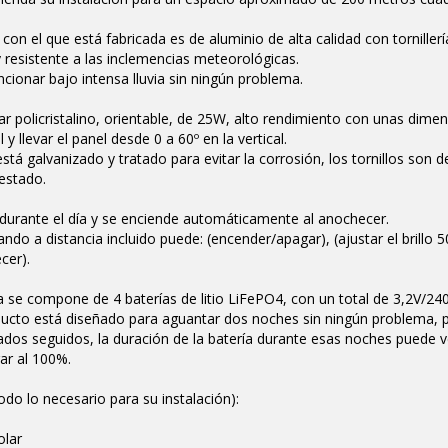
 con el que está fabricada es de aluminio de alta calidad con torniller
 resistente a las inclemencias meteorológicas.
cionar bajo intensa lluvia sin ningún problema.
ar policristalino, orientable, de 25W, alto rendimiento con unas dimen
 y llevar el panel desde 0 a 60º en la vertical.
está galvanizado y tratado para evitar la corrosión, los tornillos so
estado.
durante el día y se enciende automáticamente al anochecer.
ndo a distancia incluido puede: (encender/apagar), (ajustar el brillo
cer).
a se compone de 4 baterías de litio LiFePO4, con un total de 3,2V/2
ucto está diseñado para aguantar dos noches sin ningún problema, p
ados seguidos, la duración de la batería durante esas noches puede 
ar al 100%.
todo lo necesario para su instalación):
olar