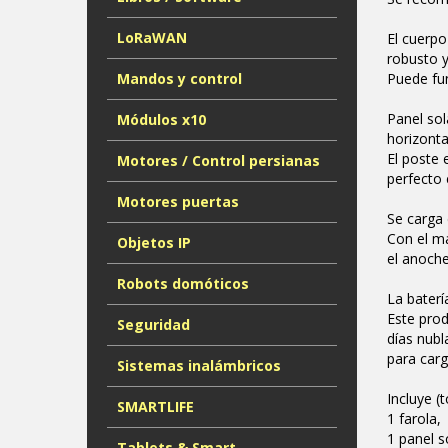
LoRaWAN
El cuerpo
robusto y
Mandos y control
Puede fun
Panel sol
Módulos x10
horizontal
El poste 
Motores / Control persianas
perfecto 
Motores puertas
Se carga 
Con el ma
Objetos IP
el anoche
Robots domóticos
La baterí
Este prod
Seguridad
días nubl
para carg
Sistemas inalámbricos
Incluye (
SMARTLIFE
1 farola,
1 panel s
Tablets & Smart