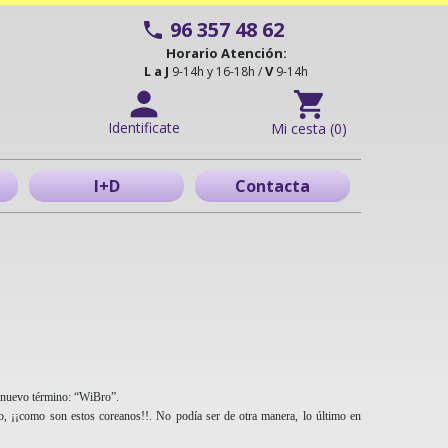
96 357 48 62
Horario Atención:
L a J
V
9-14h y 16-18h /
9-14h
Identificate
Mi cesta (0)
I+D
Contacta
n nuevo término: “WiBro”.
, ¡¡como son estos coreanos!!. No podía ser de otra manera, lo último en