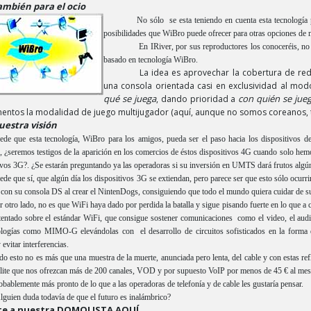
ambién para el ocio
No sólo se esta teniendo en cuenta esta tecnología 
posibilidades que WiBro puede ofrecer para otras opciones de me
En IRiver, por sus reproductores los conoceréis, no
basado en tecnología WiBro.
La idea es aprovechar la cobertura de re
una consola orientada casi en exclusividad al mod
qué se juega
con quién se jue
, dando prioridad a
entos la modalidad de juego multijugador (aquí, aunque no somos coreanos, 
uestra visión
ede que esta tecnología, WiBro para los amigos, pueda ser el paso hacia los dispositivos 
 ¿seremos testigos de la aparición en los comercios de éstos dispositivos 4G cuando solo hemo
ivos 3G?. ¿Se estarán preguntando ya las operadoras si su inversión en UMTS dará frutos algún
ede que sí, que algún día los dispositivos 3G se extiendan, pero parece ser que esto sólo ocur
 con su consola DS al crear el NintenDogs, consiguiendo que todo el mundo quiera cuidar de su 
r otro lado, no es que WiFi haya dado por perdida la batalla y sigue pisando fuerte en lo que 
tentado sobre el estándar WiFi, que consigue sostener comunicaciones como el video, el audio
nologías como MIMO-G elevándolas con el desarrollo de circuitos sofisticados en la forma 
evitar interferencias.
do esto no es más que una muestra de la muerte, anunciada pero lenta, del cable y con estas ref
ite que nos ofrezcan más de 200 canales, VOD y por supuesto VoIP por menos de 45 € al mes
obablemente más pronto de lo que a las operadoras de telefonía y de cable les gustaría pensar.
lguien duda todavía de que el futuro es inalámbrico?
e a nuestra DOMOLISTA AQUÍ