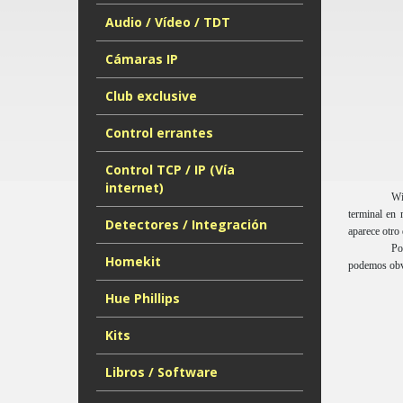
Audio / Vídeo / TDT
Cámaras IP
Club exclusive
Control errantes
Control TCP / IP (Vía
internet)
Wi
terminal en 
Detectores / Integración
aparece otro
Po
Homekit
podemos obvi
Hue Phillips
Kits
Libros / Software