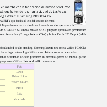
en marcha con la fabricación de nuevos productos
ow), que ha tenido lugar en la ciudad de Las Vegas
ología WiBro: el Samsung M8000 WiBro
ERTY que facilita el uso del servicio de email.
 que destaca por su diseño en forma de concha que ofrece la
eclado QWERTY. Su amplia pantalla de 2.2 pulgadas optimiza las prestaciones
 tiene cámara dual (2 megapixels y VGA) y la función de TV Output (salida
lefonía móvil de alto standing, Samsung lanzará una tarjeta WiBro PCMCIA
hacer llegar la tecnología WiBro a los distintos sectores de usuarios.
ruebas de muchos de estos productos en diferentes partes del mundo, que no
 que presenta WiBro. Este es el WiBro-calendario.
País
Japón
Reino Unido
Estados Unidos
Brasil
Italia
Venezuela