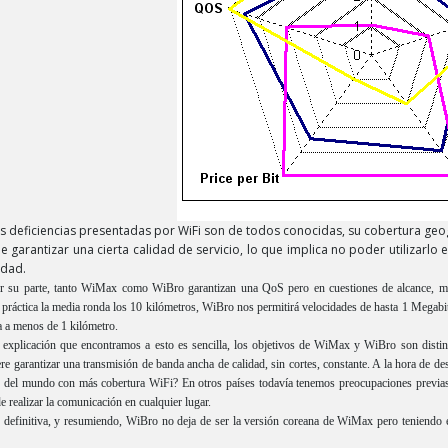
s deficiencias presentadas por WiFi son de todos conocidas, su cobertura geo
e garantizar una cierta calidad de servicio, lo que implica no poder utilizarl
idad.
r su parte, tanto WiMax como WiBro garantizan una QoS pero en cuestiones de alcance, mi
 práctica la media ronda los 10 kilómetros, WiBro nos permitirá velocidades de hasta 1 Megabi
a a menos de 1 kilómetro.
 explicación que encontramos a esto es sencilla, los objetivos de WiMax y WiBro son distinto
re garantizar una transmisión de banda ancha de calidad, sin cortes, constante. A la hora de d
s del mundo con más cobertura WiFi? En otros países todavía tenemos preocupaciones previas
e realizar la comunicación en cualquier lugar.
 definitiva, y resumiendo, WiBro no deja de ser la versión coreana de WiMax pero teniendo en