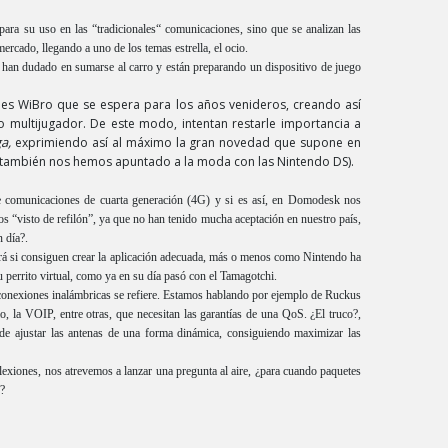
para su uso en las “tradicionales“ comunicaciones, sino que se analizan las
rcado, llegando a uno de los temas estrella, el ocio.
 han dudado en sumarse al carro y están preparando un dispositivo de juego
des WiBro que se espera para los años venideros, creando así
o multijugador. De este modo, intentan restarle importancia a
ga,
exprimiendo así al máximo la gran novedad que supone en
también nos hemos apuntado a la moda con las Nintendo DS).
de comunicaciones de cuarta generación (4G) y si es así, en Domodesk nos
s “visto de refilón”, ya que no han tenido mucha aceptación en nuestro país,
 día?.
rirá si consiguen crear la aplicación adecuada, más o menos como Nintendo ha
perrito virtual, como ya en su día pasó con el Tamagotchi.
a conexiones inalámbricas se refiere. Estamos hablando por ejemplo de Ruckus
, la VOIP, entre otras, que necesitan las garantías de una QoS. ¿El truco?,
de ajustar las antenas de una forma dinámica, consiguiendo maximizar las
lexiones, nos atrevemos a lanzar una pregunta al aire, ¿para cuando paquetes
?