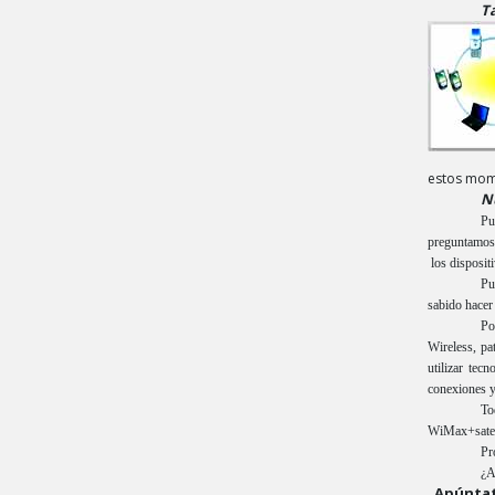
T
estos mom
N
Pu
preguntamos,
los disposit
Pu
sabido hacer
Po
Wireless, pa
utilizar tec
conexiones y 
To
WiMax+satel
Pr
¿A
Apúntat