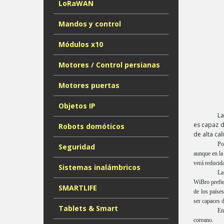
LoRaWAN
Mandos y control
Módulos x10
Motores / Control persianas
Motores puertas
Objetos IP
La
es capaz d
Robots domóticos
de alta cal
Po
Seguridad
aunque en la
verá reducid
Sistemas inalámbricos
La
WiBro prefie
SMARTLIFE
de los paíse
ser capaces d
Tablets & Smart
En
coreano.