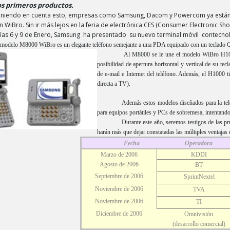
os primeros productos.
niendo en cuenta esto, empresas como Samsung, Dacom y Powercom ya están 
 WiBro. Sin ir más lejos en la feria de electrónica CES (Consumer Electronic Sh
días 6 y 9 de Enero, Samsung ha presentado su nuevo terminal móvil contecn
 modelo M8000 WiBro es un elegante teléfono semejante a una PDA equipado con un teclado QW
Al M8000 se le une el modelo WiBro H1000
posibilidad de apertura horizontal y vertical de su t
de e-mail e Internet del teléfono. Además, el H1000
directa a TV).
Además estos modelos diseñados para la te
para equipos portátiles y PCs de sobremesa, intentando 
Durante este año, seremos testigos de las p
harán más que dejar constatadas las múltiples ventajas
Fecha
Operadora
Marzo de 2006
KDDI
Agosto de 2006
BT
Septiembre de 2006
SprintNextel
Noviembre de 2006
TVA
Noviembre de 2006
TI
Diciembre de 2006
Omnivisión
(desarrollo comercial)