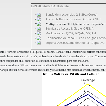
ESPECIFICACIONES TÉCNICAS
Banda de frecuencias: 2.3 GHz (Corea)
Ancho de Banda por canal: Aprox. 9 MHz
Multiplexación: TDD(división en tiempo) /5ms
Técnica de Acceso Múltiple: OFDMA
Modulaciones: QPSK, 16QAM, 64QAM
Codificación de canal: Turbo Códigos Convol
Soporte AAS (Sistema de Antena Adaptativa)
Bro (Wireless Broadband o lo que es lo mismo, Banda Ancha Inalámbrica) permite conexione
movimiento hasta unos 60 Km/h, utilizando una banda de frecuencias de 2.3 Ghz. Con estas c
 duro competidor en el sector de las conexiones inalámbricas para este año 2006.
demos considerar WiBro como una extensión de WiMax o incluso como la versión coreana de e
ar que existen ciertas diferencias entre ellos y otras mucho más acusadas, evidentemente, con 