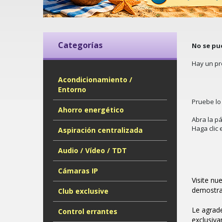
Categorías
No se pu
Hay un pr
Acondicionamiento /
Entorno
Pruebe lo 
Ahorro energético
Abra la pá
Haga clic 
Aspiración centralizada
Audio / Vídeo / TDT
Cámaras IP
Visite nu
demostra
Club exclusive
Le agrade
Control errantes
exclusiva