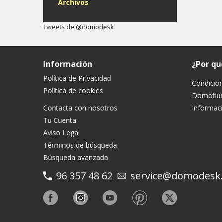
Archivos
Tweets de @domodesk
Información
¿Por q
Política de Privacidad
Condicio
Política de cookies
Domoti
Contacta con nosotros
Informaci
Tu Cuenta
Aviso Legal
Términos de búsqueda
Búsqueda avanzada
96 357 48 62
service@domodesk