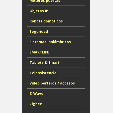
Motores puertas
Objetos IP
Robots domóticos
Seguridad
Sistemas inalámbricos
SMARTLIFE
Tablets & Smart
Teleasistencia
Video porteros / accesos
Z-Wave
Zigbee