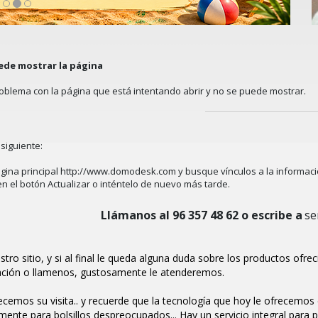
ede mostrar la página
oblema con la página que está intentando abrir y no se puede mostrar.
siguiente:
gina principal
http://www.domodesk.com
y busque vínculos a la informac
en el botón
Actualizar
o inténtelo de nuevo más tarde.
Llámanos al 96 357 48 62 o escribe a
se
estro sitio, y si al final le queda alguna duda sobre los productos ofre
ción o llamenos, gustosamente le atenderemos.
cemos su visita.. y recuerde que la tecnología que hoy le ofrecemos e
mente para bolsillos despreocupados... Hay un servicio integral para 