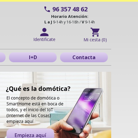
96 357 48 62
Horario Atención:
L a J
V
9-14h y 16-18h /
9-14h
Identificate
Mi cesta (0)
I+D
Contacta