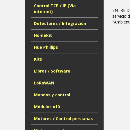
Control TCP / IP (Vía
ENTRE DE
internet)
servicio 
"Ambiente
Detectores / Integración
Homekit
Hue Phillips
Kits
Libros / Software
LoRaWAN
Mandos y control
Módulos x10
Motores / Control persianas