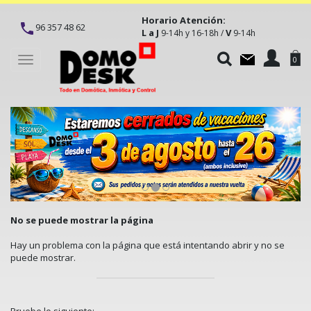
Horario Atención:
96 357 48 62
L a J
V
9-14h y 16-18h /
9-14h
Toggle
0
navigation
No se puede mostrar la página
Hay un problema con la página que está intentando abrir y no se
puede mostrar.
Pruebe lo siguiente: