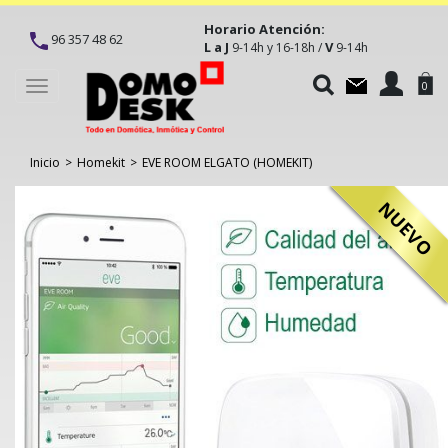
Horario Atención:
96 357 48 62
L a J
V
9-14h y 16-18h /
9-14h
Toggle
0
navigation
Inicio
>
Homekit
>
EVE ROOM ELGATO (HOMEKIT)
NUEVO