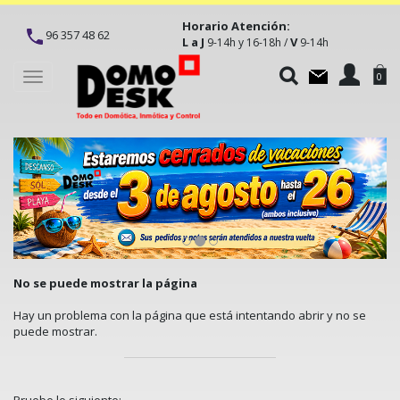
Horario Atención:
96 357 48 62
L a J
V
9-14h y 16-18h /
9-14h
Toggle
0
navigation
No se puede mostrar la página
Hay un problema con la página que está intentando abrir y no se
puede mostrar.
Pruebe lo siguiente: