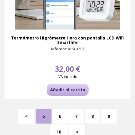
Termómetro Higrómetro Hora con pantalla LCD WiFi
Smartlife
Referencia: SL-0593
32,00 €
IVA incluido
Añadir al carrito
<
5
6
7
8
9
10
>