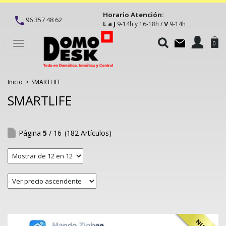
Horario Atención:
96 357 48 62
L a J
V
9-14h y 16-18h /
9-14h
Toggle
0
navigation
Inicio
>
SMARTLIFE
SMARTLIFE
Página
5
/ 16
(182 Artículos)