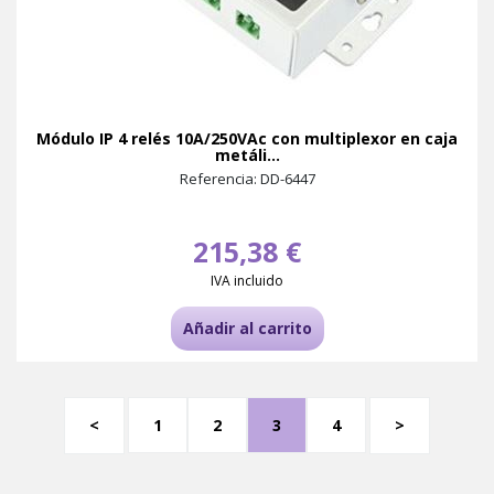
Módulo IP 4 relés 10A/250VAc con multiplexor en caja
metáli...
Referencia: DD-6447
215,38 €
IVA incluido
Añadir al carrito
<
1
2
3
4
>