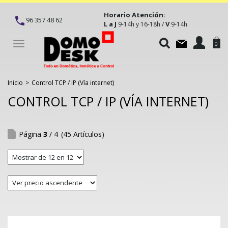
Horario Atención:
96 357 48 62
L a J
V
9-14h y 16-18h /
9-14h
Toggle
0
navigation
Inicio
>
Control TCP / IP (Vía internet)
CONTROL TCP / IP (VÍA INTERNET)
Página
3
/ 4
(45 Artículos)