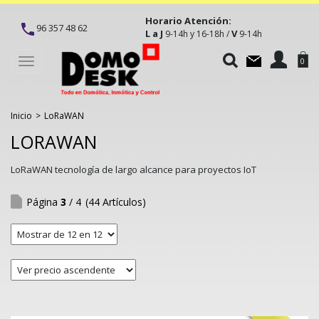
Horario Atención:
96 357 48 62
L a J
V
9-14h y 16-18h /
9-14h
Toggle
0
navigation
Inicio
>
LoRaWAN
LORAWAN
LoRaWAN
tecnología de largo alcance para proyectos IoT
Página
3
/ 4
(44 Artículos)