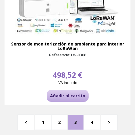
Sensor de monitorización de ambiente para interior
LoRaWan
Referencia: LW-0308
498,52 €
IVA incluido
Añadir al carrito
<
1
2
3
4
>