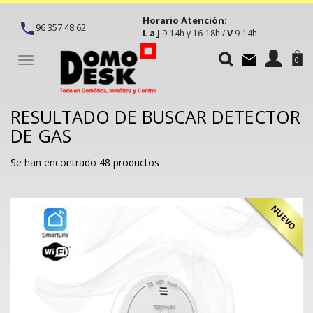
Horario Atención:
96 357 48 62
L a J
V
9-14h y 16-18h /
9-14h
Toggle
0
navigation
RESULTADO DE BUSCAR DETECTOR
DE GAS
Se han encontrado 48 productos
NUEVO