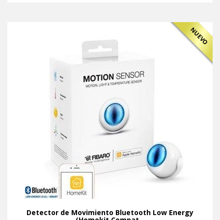
NUEVO
Detector de Movimiento Bluetooth Low Energy
(Homekit Compat...