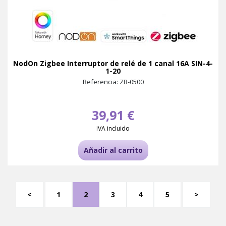
NodOn Zigbee Interruptor de relé de 1 canal 16A SIN-4-
1-20
Referencia: ZB-0500
39,91 €
IVA incluido
Añadir al carrito
<
1
2
3
4
5
>