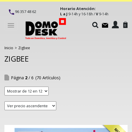
Horario Atención:
96 357 48 62
L a J
V
9-14h y 16-18h /
9-14h
Toggle
0
navigation
Inicio
>
Zigbee
ZIGBEE
Página
2
/ 6
(70 Artículos)