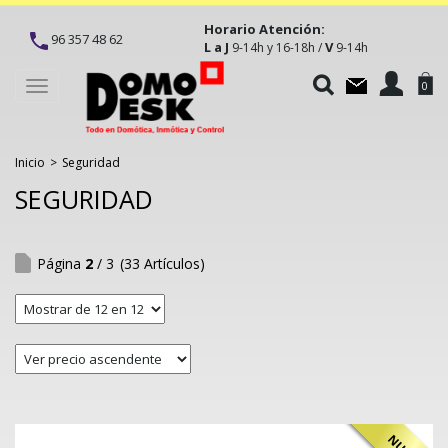
Horario Atención:
96 357 48 62
L a J
V
9-14h y 16-18h /
9-14h
Toggle
0
navigation
Inicio
>
Seguridad
SEGURIDAD
Página
2
/ 3
(33 Artículos)