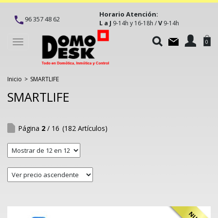
Horario Atención:
96 357 48 62
L a J
V
9-14h y 16-18h /
9-14h
Toggle
0
navigation
Inicio
>
SMARTLIFE
SMARTLIFE
Página
2
/ 16
(182 Artículos)