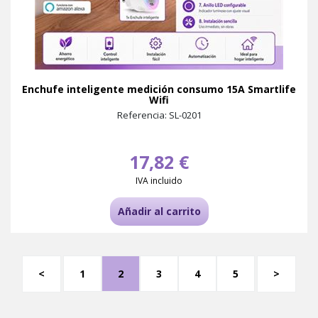
Enchufe inteligente medición consumo 15A Smartlife
Wifi
Referencia: SL-0201
17,82 €
IVA incluido
Añadir al carrito
<
1
2
3
4
5
>