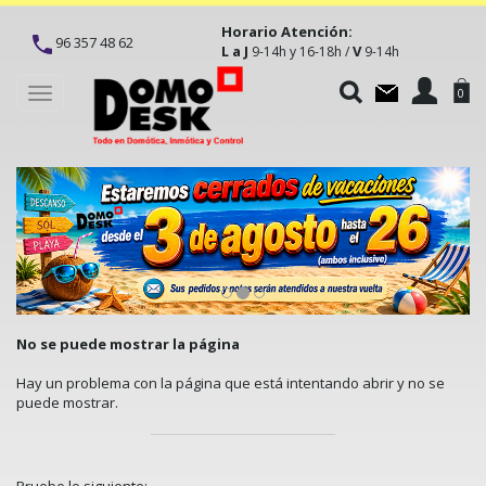
Horario Atención:
96 357 48 62
L a J
V
9-14h y 16-18h /
9-14h
Toggle
0
navigation
No se puede mostrar la página
Hay un problema con la página que está intentando abrir y no se
puede mostrar.
Pruebe lo siguiente: